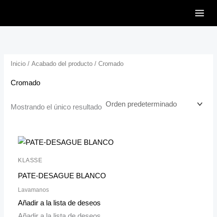
Ir
al
contenido
Inicio
/ Acabado del producto / Cromado
Cromado
Mostrando el único resultado
KLASSE
PATE-DESAGUE BLANCO
Lavamanos
Añadir a la lista de deseos
Añadir a la lista de deseos