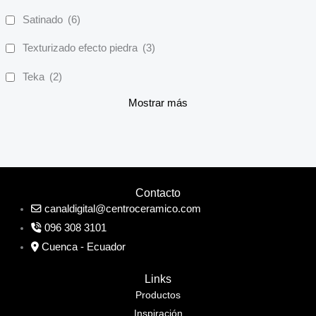
Satinado
(6)
Texturizado efecto piedra
(3)
Teka
(2)
Mostrar más
Contacto
canaldigital@centroceramico.com
096 308 3101
Cuenca - Ecuador
Links
Productos
Inspiración