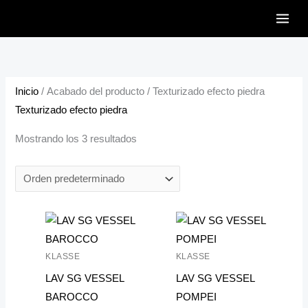
Ir
al
contenido
Inicio
/ Acabado del producto / Texturizado efecto piedra
Texturizado efecto piedra
Mostrando los 3 resultados
KLASSE
KLASSE
LAV SG VESSEL
LAV SG VESSEL
BAROCCO
POMPEI