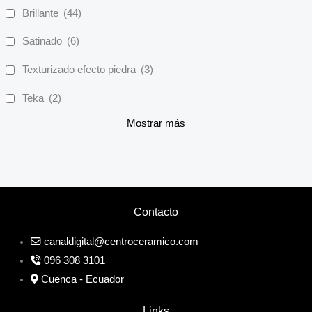
Brillante
(44)
Satinado
(6)
Texturizado efecto piedra
(3)
Teka
(2)
Mostrar más
Contacto
canaldigital@centroceramico.com
096 308 3101
Cuenca - Ecuador
Links