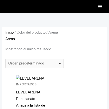
Ir
al
contenido
Inicio
/ Color del producto / Arena
Arena
Mostrando el único resultado
IMPORTADOS
LEVEL ARENA
Porcelanato
Añadir a la lista de