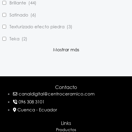
Brillante
(44)
Satinado
(6)
Texturizado efecto piedra
(3)
Teka
(2)
Mostrar más
Contacto
canaldigital@centroceramico.com
096 308 3101
Cuenca - Ecuador
Links
Productos