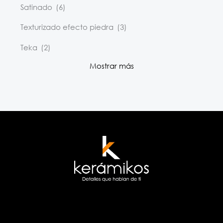
Satinado
(6)
Texturizado efecto piedra
(3)
Teka
(2)
Mostrar más