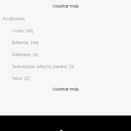
Mostrar más
Acabados
Mate
(45)
Brillante
(44)
Satinado
(6)
Texturizado efecto piedra
(3)
Teka
(2)
Mostrar más