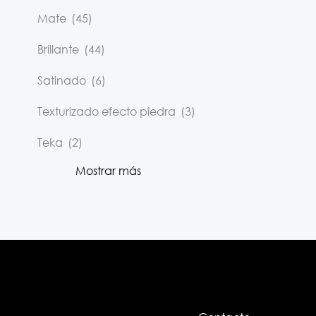
Mate
(45)
Brillante
(44)
Satinado
(6)
Texturizado efecto piedra
(3)
Teka
(2)
Mostrar más