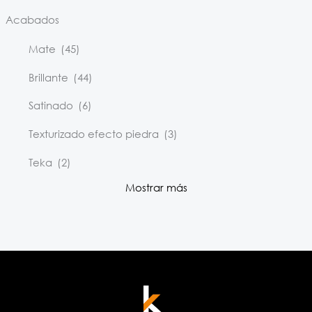
Acabados
Mate
(45)
Brillante
(44)
Satinado
(6)
Texturizado efecto piedra
(3)
Teka
(2)
Mostrar más