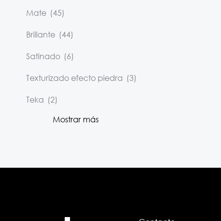
Mate
(45)
Brillante
(44)
Satinado
(6)
Texturizado efecto piedra
(3)
Teka
(2)
Mostrar más