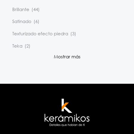
Brillante
(44)
Satinado
(6)
Texturizado efecto piedra
(3)
Teka
(2)
Mostrar más