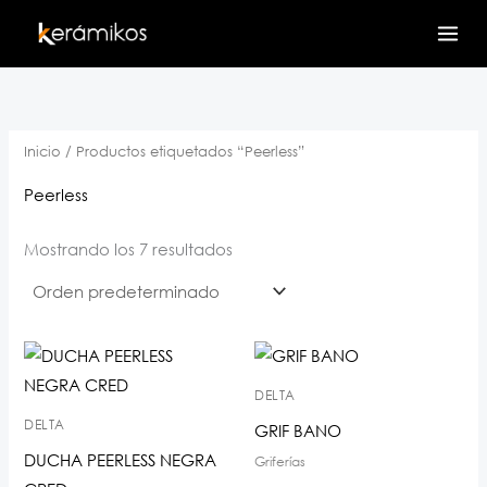
Ir
al
contenido
Inicio
/ Productos etiquetados “Peerless”
Peerless
Mostrando los 7 resultados
DELTA
DELTA
GRIF BANO
DUCHA PEERLESS NEGRA
Griferías