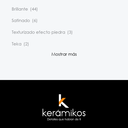
Brillante
(44)
Satinado
(6)
Texturizado efecto piedra
(3)
Teka
(2)
Mostrar más