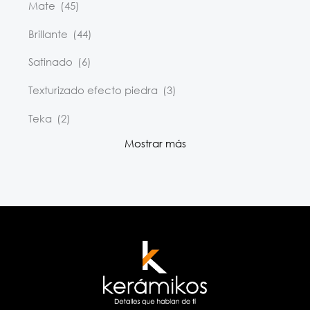
Mate
(45)
Brillante
(44)
Satinado
(6)
Texturizado efecto piedra
(3)
Teka
(2)
Mostrar más