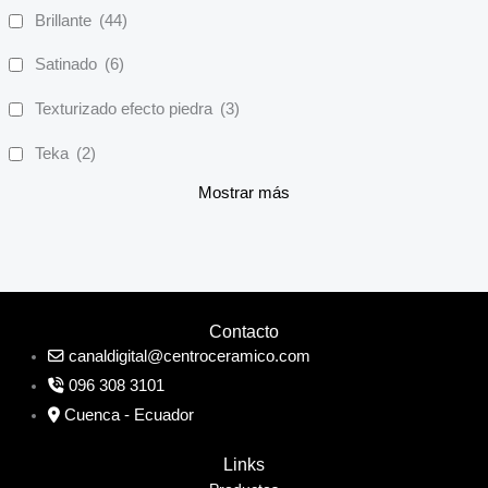
Brillante
(44)
Satinado
(6)
Texturizado efecto piedra
(3)
Teka
(2)
Mostrar más
Contacto
canaldigital@centroceramico.com
096 308 3101
Cuenca - Ecuador
Links