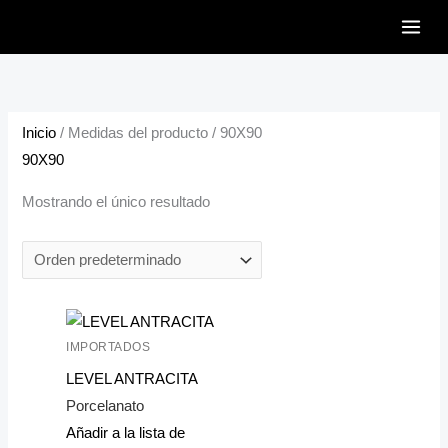
Ir
al
contenido
Inicio
/ Medidas del producto / 90X90
90X90
Mostrando el único resultado
IMPORTADOS
LEVEL ANTRACITA
Porcelanato
Añadir a la lista de