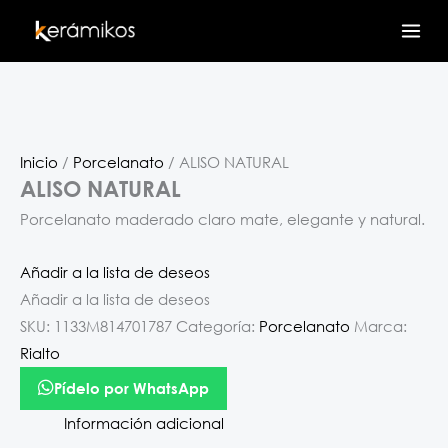
Ir
al
contenido
Inicio
/
Porcelanato
/ ALISO NATURAL
ALISO NATURAL
Porcelanato maderado claro mate, elegante y natural.
Añadir a la lista de deseos
Añadir a la lista de deseos
SKU:
1133M814701787
Categoría:
Porcelanato
Marca:
Rialto
Pídelo por WhatsApp
Información adicional