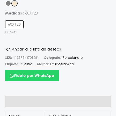
60X120
Medidas
60X120
LIMPIAR
Añadir a la lista de deseos
SKU:
1133P544701281
Categoría:
Porcelanato
Etiqueta:
Classic
Marca:
Ecuacerámica
Pídelo por WhatsApp
Información adicional
Gris
,
Crema
Color