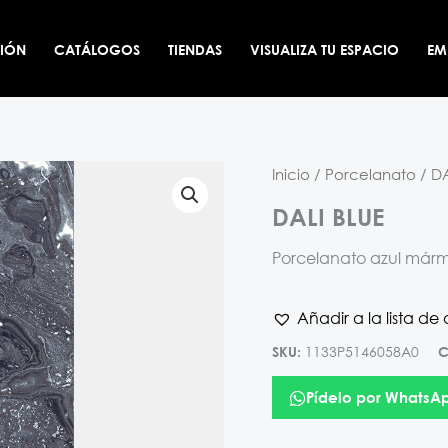
CIÓN
CATÁLOGOS
TIENDAS
VISUALIZA TU ESPACIO
EM
Inicio
/
Porcelanato
/ DA
DALI BLUE
Porcelanato azul mármo
Añadir a la lista de
1133P5146058A0
SKU:
C
Pídelo por WhatsA