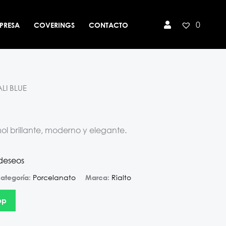
0
PRESA
COVERINGS
CONTACTO
LI BLUE
l brillante, moderno y elegante.
 deseos
Porcelanato
Rialto
ategoría:
Marca:
pp