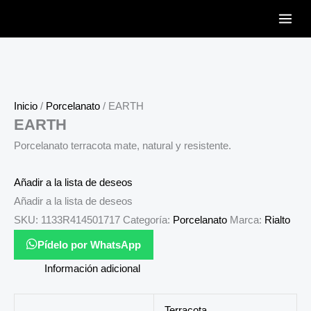
Ir
al
contenido
Inicio
/
Porcelanato
/ EARTH
EARTH
Porcelanato terracota mate, natural y resistente.
Añadir a la lista de deseos
Añadir a la lista de deseos
SKU:
1133R414501717
Categoría:
Porcelanato
Marca:
Rialto
Pídelo por WhatsApp
Información adicional
Terracota