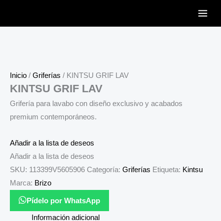
Ir
al
contenido
Inicio
/
Griferías
/ KINTSU GRIF LAV
KINTSU GRIF LAV
Grifería para lavabo con diseño exclusivo y acabados
premium contemporáneos.
Añadir a la lista de deseos
Añadir a la lista de deseos
SKU:
113399V5605906
Categoría:
Griferías
Etiqueta:
Kintsu
Marca:
Brizo
Pídelo por WhatsApp
Información adicional