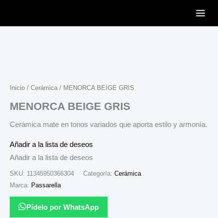
Ir
al
contenido
Inicio
/
Cerámica
/ MENORCA BEIGE GRIS
MENORCA BEIGE GRIS
Cerámica mate en tonos variados que aporta estilo y armonía.
Añadir a la lista de deseos
Añadir a la lista de deseos
SKU:
11345950366304
Categoría:
Cerámica
Marca:
Passarella
Pídelo por WhatsApp