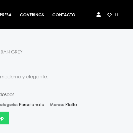
0
PRESA
COVERINGS
CONTACTO
RBAN GREY
, moderno y elegante.
 deseos
Porcelanato
Rialto
ategoría:
Marca:
pp