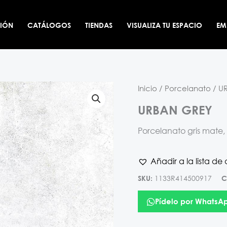
CIÓN
CATÁLOGOS
TIENDAS
VISUALIZA TU ESPACIO
EM
Inicio
/
Porcelanato
/ U
URBAN GREY
Porcelanato gris mate
Añadir a la lista de
1133R414500917
SKU:
C
Pídelo por WhatsA