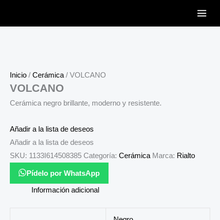
Ir
al
contenido
Inicio
/
Cerámica
/ VOLCANO
VOLCANO
Cerámica negro brillante, moderno y resistente.
Añadir a la lista de deseos
Añadir a la lista de deseos
SKU:
1133I614508385
Categoría:
Cerámica
Marca:
Rialto
Pídelo por WhatsApp
Información adicional
Negro