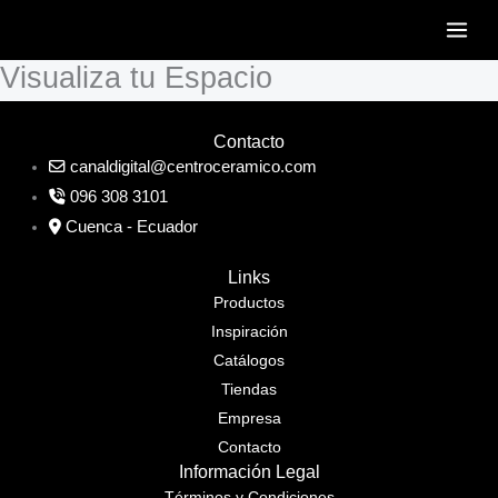
Ir
al
Visualiza tu Espacio
contenido
Contacto
canaldigital@centroceramico.com
096 308 3101
Cuenca - Ecuador
Links
Productos
Inspiración
Catálogos
Tiendas
Empresa
Contacto
Información Legal
Términos y Condiciones