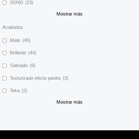
20X60
(23)
Mostrar más
Acabados
Mate
(45)
Brillante
(44)
Satinado
(6)
Texturizado efecto piedra
(3)
Teka
(2)
Mostrar más