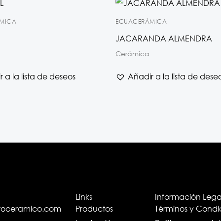
MICA
ECUACERÁMICA
JACARANDA ALMENDRA
Cerámica
 a la lista de deseos
Añadir a la lista de dese
Links
Información Lega
troceramico.com
Productos
Términos y Condi