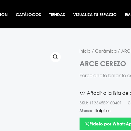
CIÓN
CATÁLOGOS
TIENDAS
VISUALIZA TU ESPACIO
EM
Inicio
/
Cerámica
/ ARC
ARCE CEREZO
Porcelanato brillante c
Añadir a la lista de
113345B9100401
SKU:
C
Italpisos
Marca:
Pídelo por WhatsA