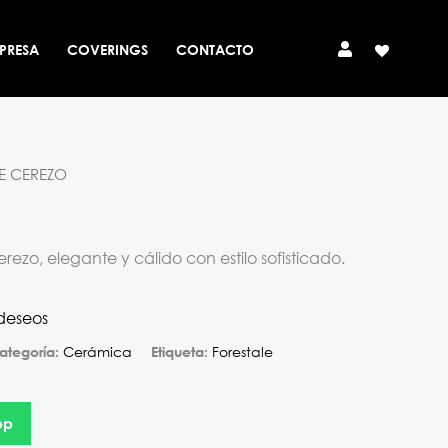
PRESA
COVERINGS
CONTACTO
E CEREZO
erezo, elegante y cálido con estilo sofisticado.
 deseos
Cerámica
Forestale
ategoría:
Etiqueta:
pp