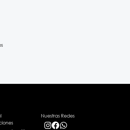
os
l
Nuestras Redes
ciones