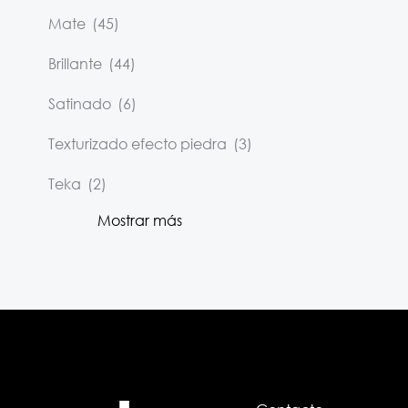
Mate
(45)
Brillante
(44)
Satinado
(6)
Texturizado efecto piedra
(3)
Teka
(2)
Mostrar más