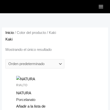
Ir
al
contenido
Inicio
/ Color del producto / Kaki
Kaki
Mostrando el único resultado
RIALTO
NATURA
Porcelanato
Añadir a la lista de