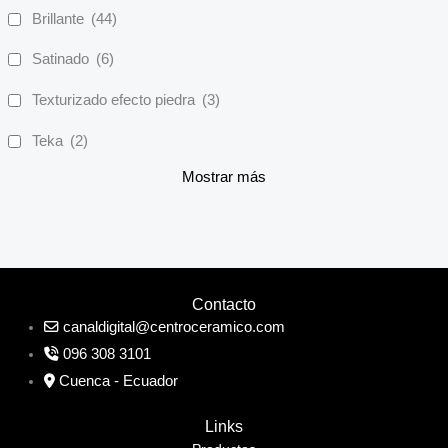
Brillante
(44)
Satinado
(6)
Texturizado efecto piedra
(3)
Teka
(2)
Mostrar más
Contacto
canaldigital@centroceramico.com
096 308 3101
Cuenca - Ecuador
Links