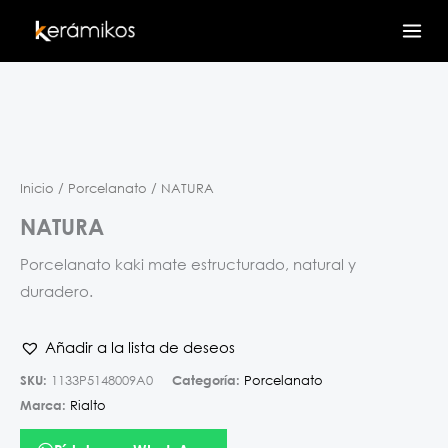
Ir
al
contenido
Inicio
/
Porcelanato
/ NATURA
NATURA
Porcelanato kaki mate estructurado, natural y
duradero.
Añadir a la lista de deseos
SKU:
1133P5148009A0
Categoría:
Porcelanato
Marca:
Rialto