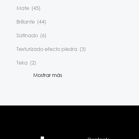
Mate
(45)
Brillante
(44)
Satinado
(6)
Texturizado efecto piedra
(3)
Teka
(2)
Mostrar más