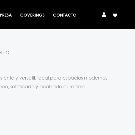
PRESA
COVERINGS
CONTACTO
ELLO
istente y versátil, ideal para espacios modernos
neo, sofisticado y acabado duradero.