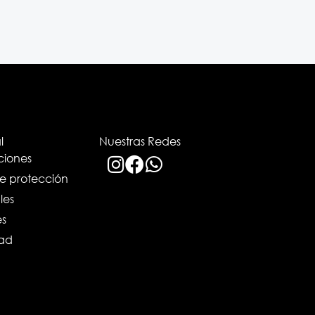
l
Nuestras Redes
ciones
de protección
les
es
dad