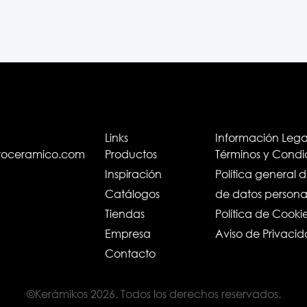
Links
Información Lega
troceramico.com
Productos
Términos y Condi
Inspiración
Política general 
Catálogos
de datos persona
Tiendas
Política de Cooki
Empresa
Aviso de Privaci
Contacto
©Kerámikos 2026. Todos los derechos reservados.