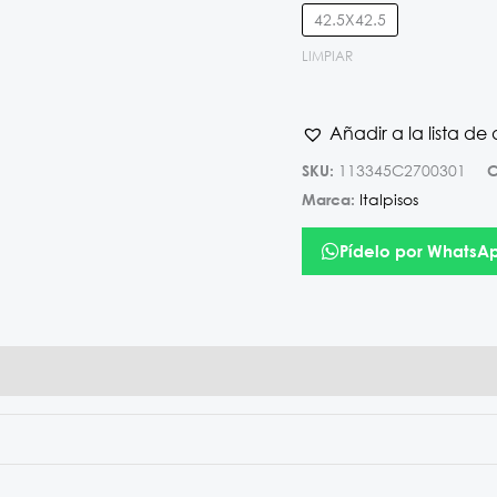
42.5X42.5
LIMPIAR
Añadir a la lista de
113345C2700301
SKU:
C
Italpisos
Marca:
Pídelo por WhatsA