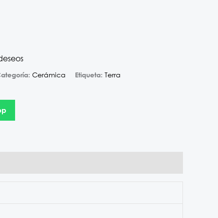
 deseos
Cerámica
Terra
ategoría:
Etiqueta:
pp