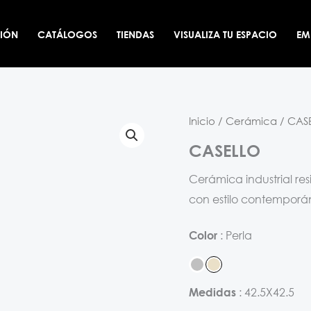
CIÓN
CATÁLOGOS
TIENDAS
VISUALIZA TU ESPACIO
EM
Inicio
/
Cerámica
/ CAS
CASELLO
Cerámica industrial res
con estilo contemporá
Perla
Color
42.5X42.5
Medidas