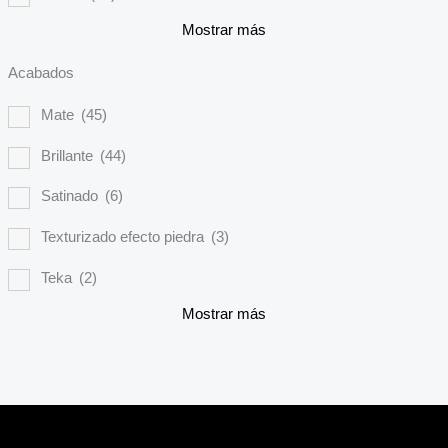
Mostrar más
Acabados
Mate
(45)
Brillante
(44)
Satinado
(6)
Texturizado efecto piedra
(3)
Teka
(2)
Mostrar más