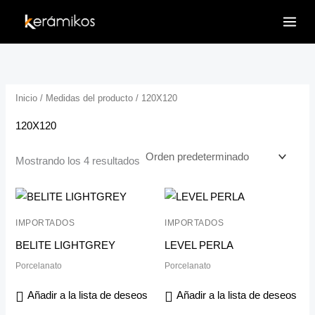
Ir
al
contenido
Inicio
/ Medidas del producto / 120X120
120X120
Mostrando los 4 resultados
IMPORTADOS
IMPORTADOS
BELITE LIGHTGREY
LEVEL PERLA
Porcelanato
Porcelanato
Añadir a la lista de deseos
Añadir a la lista de deseos