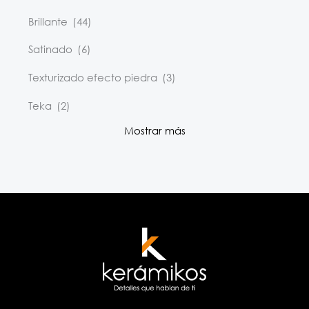
Brillante
(44)
Satinado
(6)
Texturizado efecto piedra
(3)
Teka
(2)
Mostrar más