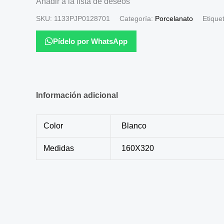
Añadir a la lista de deseos
SKU:
1133PJP0128701
Categoría:
Porcelanato
Etique
Pídelo por WhatsApp
Información adicional
Color
Blanco
Medidas
160X320