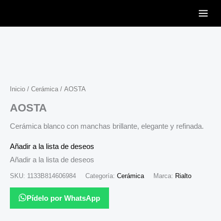
Ir
al
contenido
Inicio
/
Cerámica
/ AOSTA
AOSTA
Cerámica blanco con manchas brillante, elegante y refinada.
Añadir a la lista de deseos
Añadir a la lista de deseos
SKU:
1133B814606984
Categoría:
Cerámica
Marca:
Rialto
Pídelo por WhatsApp