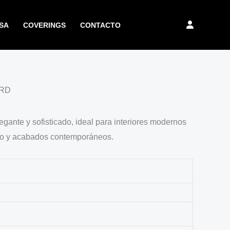
SA
COVERINGS
CONTACTO
ARD
gante y sofisticado, ideal para interiores modernos
ilo y acabados contemporáneos.