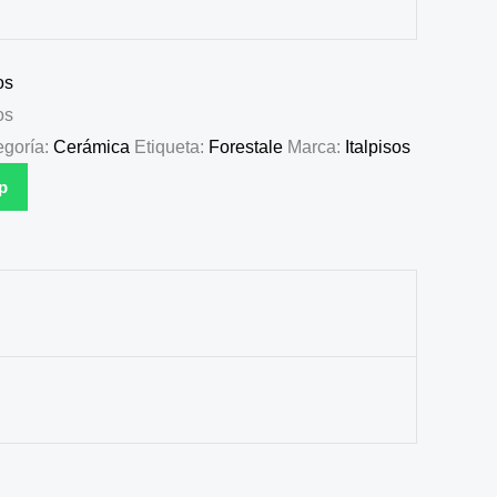
os
os
egoría:
Cerámica
Etiqueta:
Forestale
Marca:
Italpisos
p