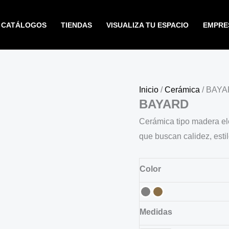
CATÁLOGOS
TIENDAS
VISUALIZA TU ESPACIO
EMPRE
Inicio
/
Cerámica
/ BAY
BAYARD
Cerámica tipo madera ele
que buscan calidez, est
Color
Medidas