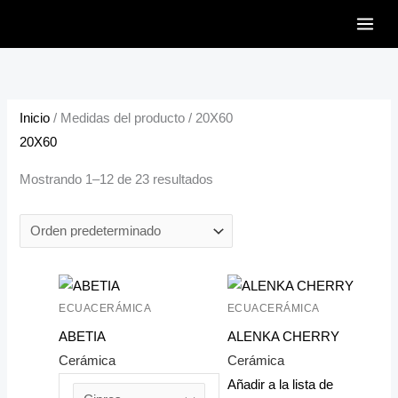
Ir
al
contenido
Inicio
/ Medidas del producto / 20X60
20X60
Mostrando 1–12 de 23 resultados
ECUACERÁMICA
ECUACERÁMICA
ABETIA
ALENKA CHERRY
Cerámica
Cerámica
Añadir a la lista de