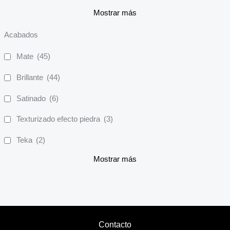
Mostrar más
Acabados
Mate
(45)
Brillante
(44)
Satinado
(6)
Texturizado efecto piedra
(3)
Teka
(2)
Mostrar más
Contacto