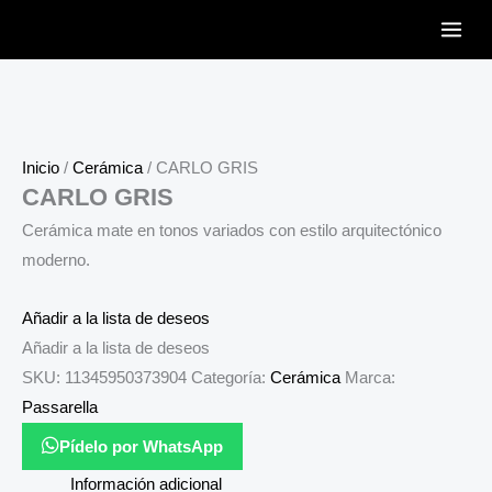
Ir
al
contenido
Inicio
/
Cerámica
/ CARLO GRIS
CARLO GRIS
Cerámica mate en tonos variados con estilo arquitectónico
moderno.
Añadir a la lista de deseos
Añadir a la lista de deseos
SKU:
11345950373904
Categoría:
Cerámica
Marca:
Passarella
Pídelo por WhatsApp
Información adicional