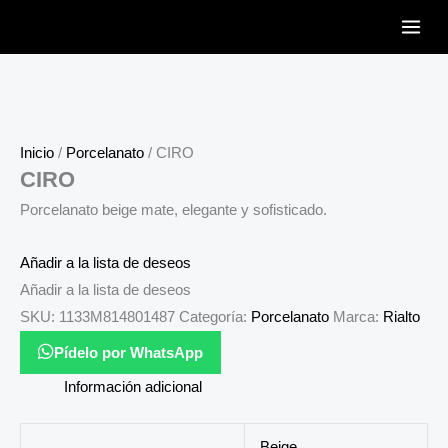
Ir
al
contenido
Inicio
/
Porcelanato
/ CIRO
CIRO
Porcelanato beige mate, elegante y sofisticado.
Añadir a la lista de deseos
Añadir a la lista de deseos
SKU:
1133M814801487
Categoría:
Porcelanato
Marca:
Rialto
Pídelo por WhatsApp
Información adicional
Beige