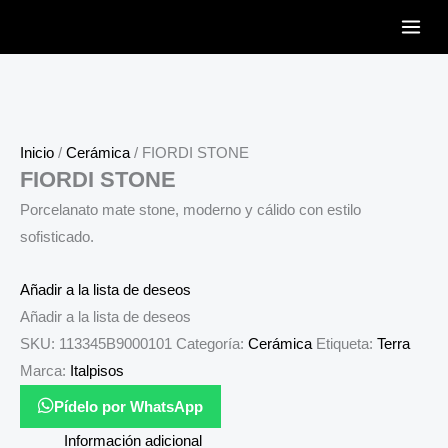
Ir
al
contenido
Inicio
/
Cerámica
/ FIORDI STONE
FIORDI STONE
Porcelanato mate stone, moderno y cálido con estilo
sofisticado.
Añadir a la lista de deseos
Añadir a la lista de deseos
SKU:
113345B9000101
Categoría:
Cerámica
Etiqueta:
Terra
Marca:
Italpisos
Pídelo por WhatsApp
Información adicional