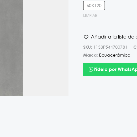
60X120
LIMPIAR
Añadir a la lista de
1133P544700781
SKU:
C
Ecuacerámica
Marca:
Pídelo por WhatsA