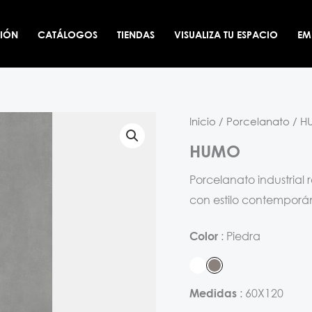
CIÓN
CATÁLOGOS
TIENDAS
VISUALIZA TU ESPACIO
EM
Inicio
/
Porcelanato
/ H
HUMO
Porcelanato industrial 
con estilo contemporá
Piedra
Color
60X120
Medidas