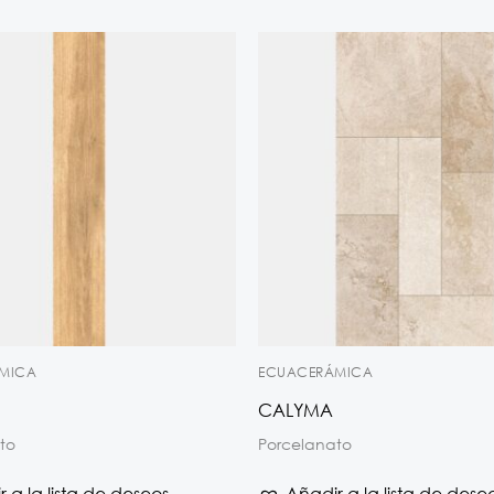
MICA
ECUACERÁMICA
CALYMA
to
Porcelanato
 a la lista de deseos
Añadir a la lista de dese