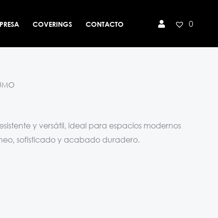
0
PRESA
COVERINGS
CONTACTO
UMO
resistente y versátil, ideal para espacios modernos
neo, sofisticado y acabado duradero.