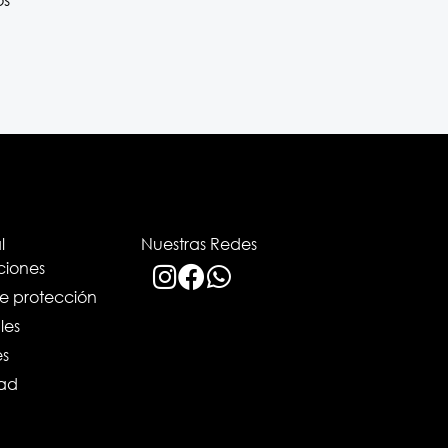
l
Nuestras Redes
ciones
de protección
les
es
dad