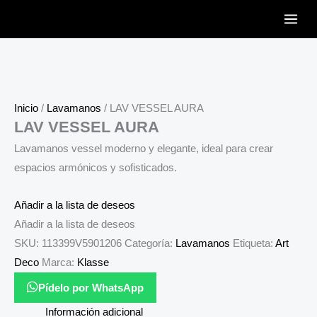
Ir
al
contenido
Inicio
/
Lavamanos
/ LAV VESSEL AURA
LAV VESSEL AURA
Lavamanos vessel moderno y elegante, ideal para crear
espacios armónicos y sofisticados.
Añadir a la lista de deseos
Añadir a la lista de deseos
SKU:
113399V5901206
Categoría:
Lavamanos
Etiqueta:
Art
Deco
Marca:
Klasse
Pídelo por WhatsApp
Información adicional