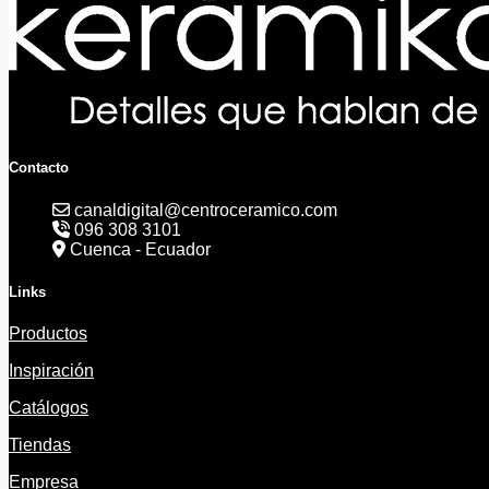
Contacto
canaldigital@centroceramico.com
096 308 3101
Cuenca - Ecuador
Links
Productos
Inspiración
Catálogos
Tiendas
Empresa