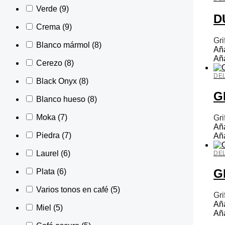
Verde
(9)
D
Crema
(9)
Gri
Blanco mármol
(8)
Aña
Aña
Cerezo
(8)
DE
Black Onyx
(8)
G
Blanco hueso
(8)
Moka
(7)
Gri
Aña
Piedra
(7)
Aña
Laurel
(6)
DE
G
Plata
(6)
Varios tonos en café
(5)
Gri
Aña
Miel
(5)
Aña