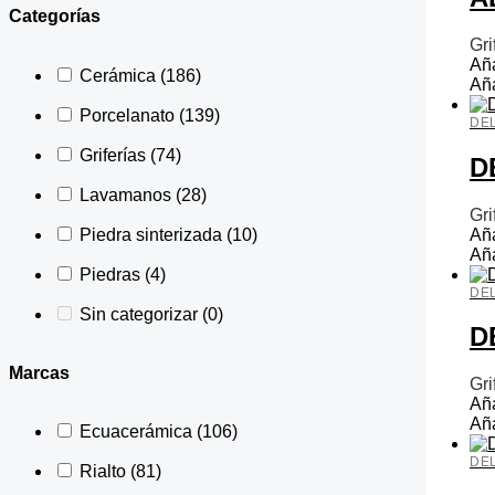
Categorías
Gri
Aña
Cerámica
(186)
Aña
Porcelanato
(139)
DE
Griferías
(74)
D
Lavamanos
(28)
Gri
Aña
Piedra sinterizada
(10)
Aña
Piedras
(4)
DE
Sin categorizar
(0)
D
Marcas
Gri
Aña
Aña
Ecuacerámica
(106)
DE
Rialto
(81)