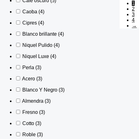
Café oscuro
(5)
1
2
Caoba
(4)
3
4
Cipres
(4)
→
Blanco brillante
(4)
Niquel Pulido
(4)
Niquel Luxe
(4)
Perla
(3)
Acero
(3)
Blanco Y Negro
(3)
Almendra
(3)
Fresno
(3)
Cotto
(3)
Roble
(3)