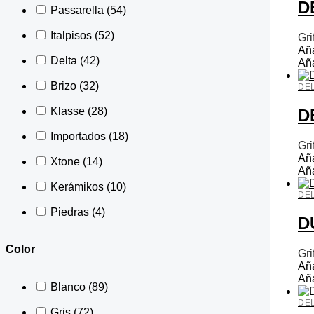
D
Passarella
(54)
Italpisos
(52)
Gri
Aña
Delta
(42)
Aña
Brizo
(32)
DE
Klasse
(28)
D
Importados
(18)
Gri
Aña
Xtone
(14)
Aña
Kerámikos
(10)
DE
Piedras
(4)
D
Color
Gri
Aña
Aña
Blanco
(89)
DE
Gris
(72)