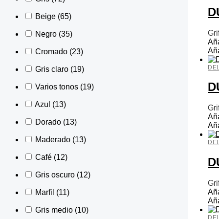
D
Beige
(65)
Gri
Negro
(35)
Aña
Aña
Cromado
(23)
DE
Gris claro
(19)
D
Varios tonos
(19)
Azul
(13)
Gri
Aña
Dorado
(13)
Aña
Maderado
(13)
DE
Café
(12)
D
Gris oscuro
(12)
Gri
Aña
Marfil
(11)
Aña
Gris medio
(10)
DE