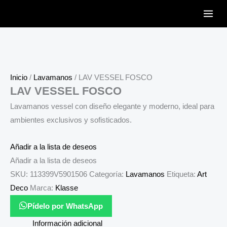
Ir
al
contenido
Inicio
/
Lavamanos
/ LAV VESSEL FOSCO
LAV VESSEL FOSCO
Lavamanos vessel con diseño elegante y moderno, ideal para
ambientes exclusivos y sofisticados.
Añadir a la lista de deseos
Añadir a la lista de deseos
SKU:
113399V5901506
Categoría:
Lavamanos
Etiqueta:
Art
Deco
Marca:
Klasse
Pídelo por WhatsApp
Información adicional