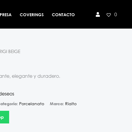
0
PRESA
COVERINGS
CONTACTO
IGI BEIGE
lante, elegante y duradero.
 deseos
Porcelanato
Rialto
ategoría:
Marca:
pp