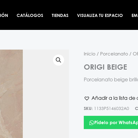
CIÓN
CATÁLOGOS
TIENDAS
VISUALIZA TU ESPACIO
EM
Inicio
/
Porcelanato
/ OR
ORIGI BEIGE
Porcelanato beige bril
Añadir a la lista de
1133P5146032A0
SKU:
C
Pídelo por WhatsA