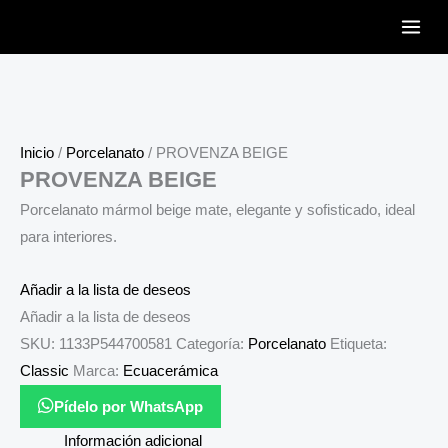
Ir
al
contenido
Inicio
/
Porcelanato
/ PROVENZA BEIGE
PROVENZA BEIGE
Porcelanato mármol beige mate, elegante y sofisticado, ideal
para interiores.
Añadir a la lista de deseos
Añadir a la lista de deseos
SKU:
1133P544700581
Categoría:
Porcelanato
Etiqueta:
Classic
Marca:
Ecuacerámica
Pídelo por WhatsApp
Información adicional