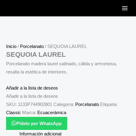
Ir
al
contenido
Inicio
/
Porcelanato
/ SEQUOIA LAUREL
SEQUOIA LAUREL
Porcelanato madera laurel satinado, cálida y armoniosa,
resalta la estética de interiores.
Añadir a la lista de deseos
Añadir a la lista de deseos
SKU:
1133P744902801
Categoría:
Porcelanato
Etiqueta:
Classic
Marca:
Ecuacerámica
Pídelo por WhatsApp
Información adicional