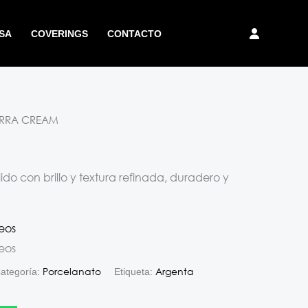
SA
COVERINGS
CONTACTO
ERRA CREAM
do con brillo y textura refinada, duradero y
seos
seos
Porcelanato
Argenta
ategoría:
Etiqueta: