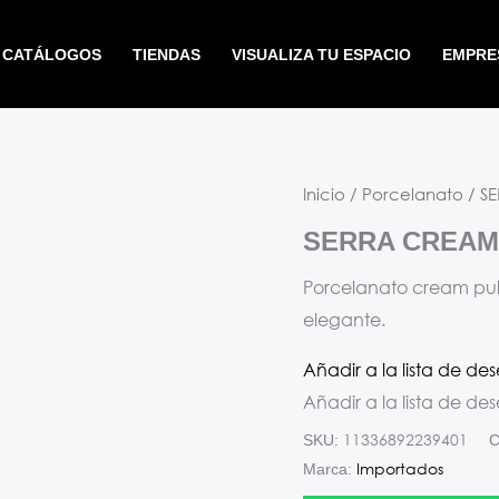
CATÁLOGOS
TIENDAS
VISUALIZA TU ESPACIO
EMPRE
Inicio
/
Porcelanato
/ S
SERRA CREAM
Porcelanato cream puli
elegante.
Añadir a la lista de de
Añadir a la lista de de
11336892239401
SKU:
C
Importados
Marca: