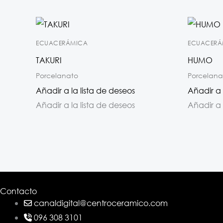
ECUACERÁMICA
ECUACERÁ
TAKURI
HUMO
Porcelanato
Porcelana
Añadir a la lista de deseos
Añadir a 
Añadir a la lista de deseos
Añadir a 
Contacto
canaldigital@centroceramico.com
096 308 3101