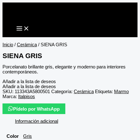
Ir
al
contenido
Inicio
/
Cerámica
/ SIENA GRIS
SIENA GRIS
Porcelanato brillante gris, elegante y moderno para interiores
contemporáneos.
Añadir a la lista de deseos
Añadir a la lista de deseos
SKU:
113343A5800501
Categoría:
Cerámica
Etiqueta:
Marmo
Marca:
Italpisos
Pídelo por WhatsApp
Información adicional
Color
Gris