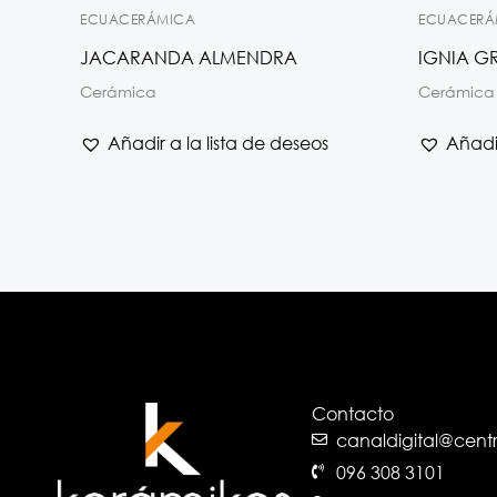
ECUACERÁMICA
ECUACERÁ
JACARANDA ALMENDRA
IGNIA GR
Cerámica
Cerámica
Añadir a la lista de deseos
Añadir
Contacto
canaldigital@cen
096 308 3101