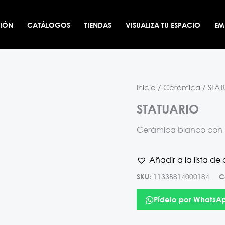
CIÓN
CATÁLOGOS
TIENDAS
VISUALIZA TU ESPACIO
EM
Inicio
/
Cerámica
/ STA
STATUARIO
Cerámica blanco con m
Añadir a la lista de
1133B814000184
SKU:
C
Pídelo por WhatsA