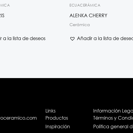
MICA
ECUACERÁMICA
IS
ALENKA CHERRY
Cerámica
 a la lista de deseos
Añadir a la lista de dese
Links
Información Lega
troceramico.com
Productos
Términos y Condi
Inspiración
Política general 