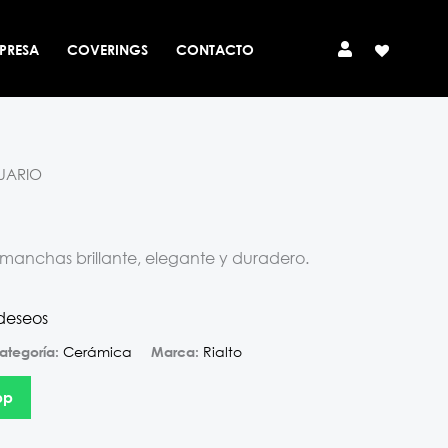
PRESA
COVERINGS
CONTACTO
TUARIO
anchas brillante, elegante y duradero.
 deseos
Cerámica
Rialto
ategoría:
Marca:
pp