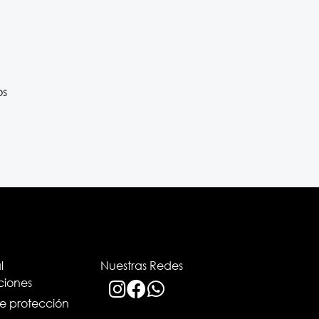
os
l
Nuestras Redes
ciones
de protección